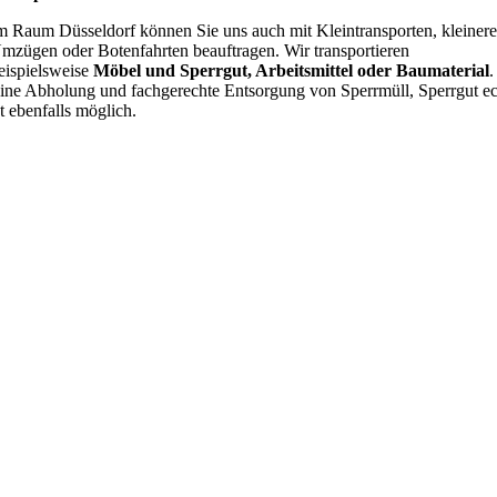
m Raum Düsseldorf können Sie uns auch mit Kleintransporten, kleiner
mzügen oder Botenfahrten beauftragen. Wir transportieren
eispielsweise
Möbel und Sperrgut, Arbeitsmittel oder Baumaterial
.
ine Abholung und fachgerechte Entsorgung von Sperrmüll, Sperrgut ec
st ebenfalls möglich.