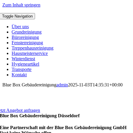
Zum Inhalt springen
Toggle Navigation
Über uns
Grundreinigung
Büroreinigung
Fensterreinigung
Treppenhausreinigung
Hausmeisterservice
Winterdienst
Hygieneartikel
Transporte
Kontakt
Blue Box Gebäudereinigung
admin
2025-11-03T14:35:31+00:00
etzt Angebot anfragen
Blue Box Gebäudereinigung Düsseldorf
Eine Partnerschaft mit der Blue Box Gebäudereinigung GmbH
lässt keine Wünsche offen.