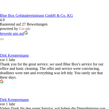
Blue Box Gebäudereinigung GmbH & Co. KG
4.9
Basierend auf 27 Bewertungen
powered by
G
o
o
g
l
e
bewerte uns auf
Dirk Kempermann
vor 1 Jahr
Thank you for the great service, we used Blue Box's service for our
office and basic cleaning. The offer and service were convincing,
deadlines were met and everything was left tidy. You rarely see that
these days.
Dirk Kempermann
vor 1 Jahr
Vielen Dank für den super Service, wir haben die Dienstleistung von